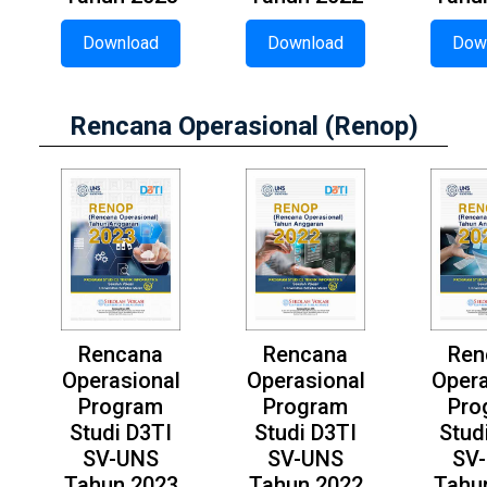
Download
Download
Dow
Rencana Operasional (Renop)
Rencana
Rencana
Ren
Operasional
Operasional
Opera
Program
Program
Pro
Studi D3TI
Studi D3TI
Stud
SV-UNS
SV-UNS
SV
Tahun 2023
Tahun 2022
Tahu