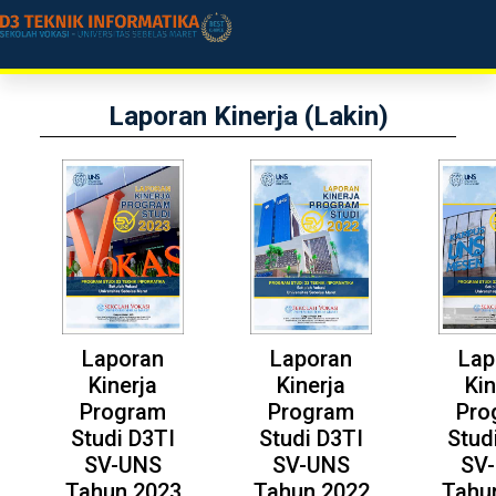
Laporan Kinerja (Lakin)
Laporan
Laporan
Lap
Kinerja
Kinerja
Kin
Program
Program
Pro
Studi D3TI
Studi D3TI
Stud
SV-UNS
SV-UNS
SV
Tahun 2023
Tahun 2022
Tahu