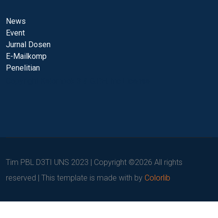
News
Event
Jurnal Dosen
E-Mailkomp
Penelitian
Copyright Kelompok 3 & G.P.H. Inc License
Tim PBL D3TI UNS 2023 | Copyright ©
2026 All rights
reserved | This template is made with
by
Colorlib