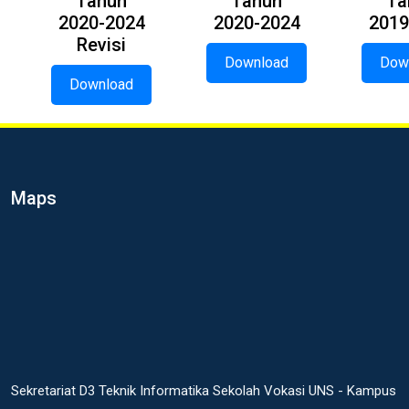
Tahun
Tahun
Ta
2020-2024
2020-2024
2019
Revisi
Download
Dow
Download
Maps
Sekretariat D3 Teknik Informatika Sekolah Vokasi UNS - Kampus