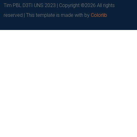
Tim PBL D3TI UNS 2023 | Copyright ©
2026 All rights
reserved | This template is made with
by
Colorlib