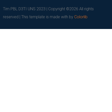
Tim PBL D3TI UNS 2023 | Copyright ©
2026 All rights
reserved | This template is made with
by
Colorlib