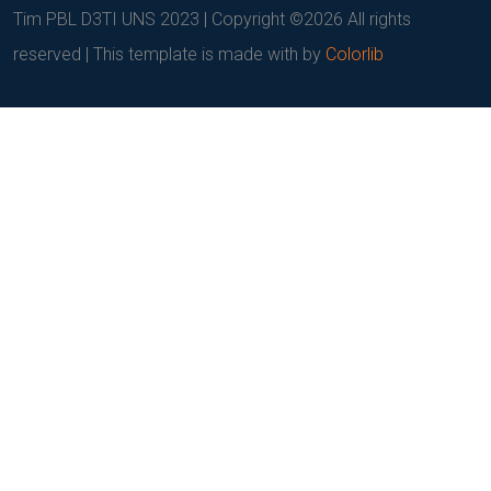
Tim PBL D3TI UNS 2023 | Copyright ©
2026 All rights
reserved | This template is made with
by
Colorlib